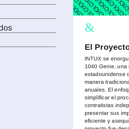
&
dos
El Proyect
INTUX se enorgul
1040 Genie, una
estadounidense q
manera tradicion
anuales. El enfo
simplificar el pr
contratistas inde
presentar sus im
eficiente y asequ
proyecto fue desa