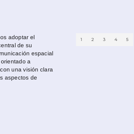
os adoptar el
1
2
3
4
5
entral de su
municación espacial
 orientado a
con una visión clara
los aspectos de