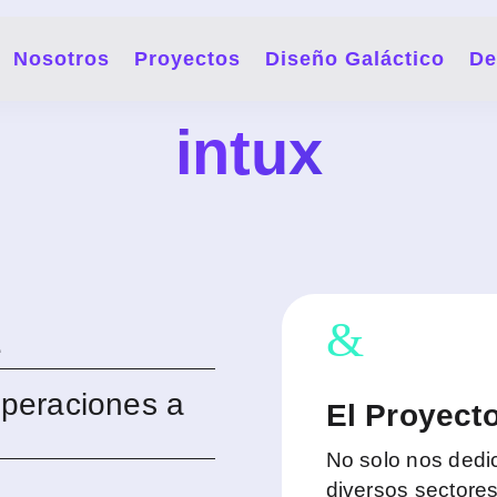
Nosotros
Proyectos
Diseño Galáctico
De
intux
&
e
peraciones a
El Proyect
No solo nos dedi
diversos sectore